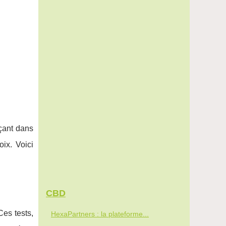
çant dans
oix. Voici
CBD
Ces tests,
HexaPartners : la plateforme...