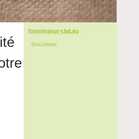
fournisseur-cbd.eu
ité
Most Viewed
otre