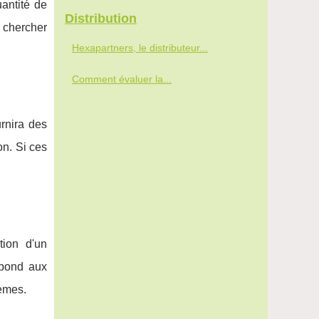
antité de
Distribution
e chercher
Hexapartners, le distributeur...
Comment évaluer la...
urnira des
on. Si ces
tion d'un
épond aux
lèmes.