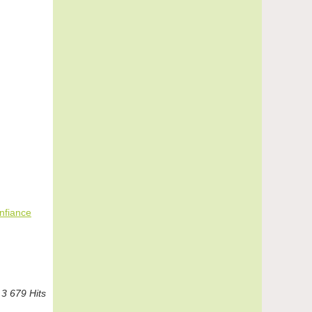
nfiance
3 679 Hits