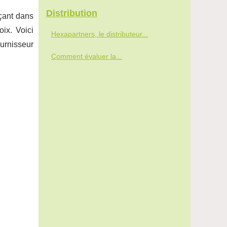
Distribution
çant dans
oix. Voici
Hexapartners, le distributeur...
ournisseur
Comment évaluer la...