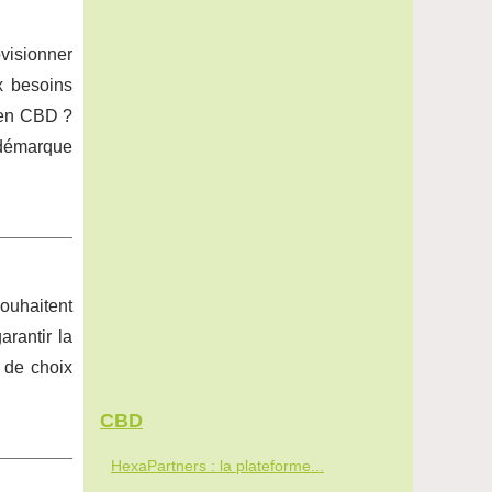
ovisionner
x besoins
 en CBD ?
 démarque
ouhaitent
rantir la
 de choix
CBD
HexaPartners : la plateforme...