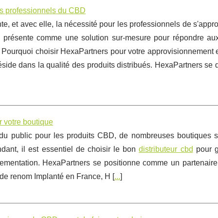
les professionnels du CBD
, et avec elle, la nécessité pour les professionnels de s'appr
 se présente comme une solution sur-mesure pour répondre au
r. Pourquoi choisir HexaPartners pour votre approvisionnement
éside dans la qualité des produits distribués. HexaPartners se
r votre boutique
t du public pour les produits CBD, de nombreuses boutiques s
dant, il est essentiel de choisir le bon
distributeur cbd
pour ga
églementation. HexaPartners se positionne comme un partenaire
de renom Implanté en France, H [
...
]