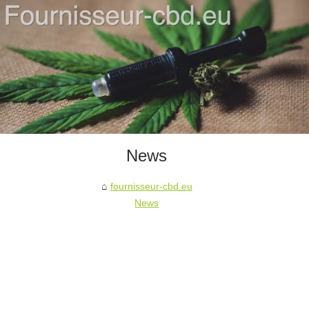
News
fournisseur-cbd.eu
News