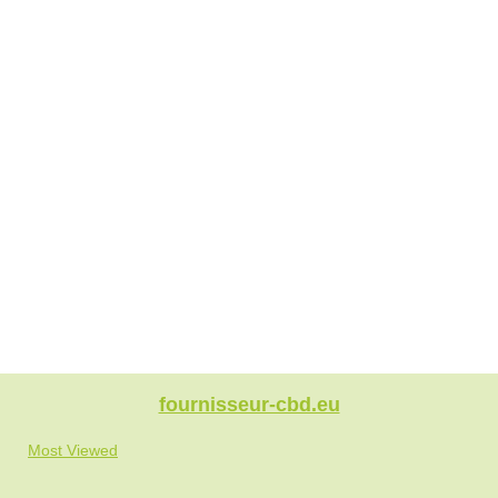
fournisseur-cbd.eu
Most Viewed